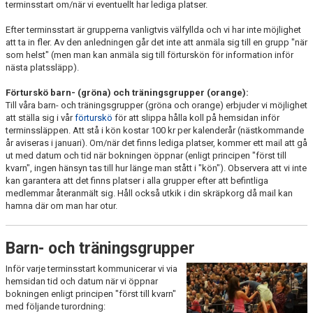
terminsstart om/när vi eventuellt har lediga platser.
Efter terminsstart är grupperna vanligtvis välfyllda och vi har inte möjlighet
att ta in fler. Av den anledningen går det inte att anmäla sig till en grupp "när
som helst" (men man kan anmäla sig till förturskön för information inför
nästa platssläpp).
F
örturskö barn- (gröna) och träningsgrupper (orange):
Till våra barn- och träningsgrupper (gröna och orange) erbjuder vi möjlighet
att ställa sig i vår
förturskö
för att slippa hålla koll på hemsidan inför
terminssläppen. Att stå i kön kostar 100 kr per kalenderår (nästkommande
år aviseras i januari). Om/när det finns lediga platser, kommer ett mail att gå
ut med datum och tid när bokningen öppnar (enligt principen "först till
kvarn", ingen hänsyn tas till hur länge man stått i "kön"). Observera att vi inte
kan garantera att det finns platser i alla grupper efter att befintliga
medlemmar återanmält sig. Håll också utkik i din skräpkorg då mail kan
hamna där om man har otur.
Barn- och träningsgrupper
Inför varje terminsstart kommunicerar vi via
hemsidan tid och datum när vi öppnar
bokningen enligt principen "först till kvarn"
med följande turordning: