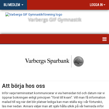
BLI MEDLEM
LOGGA IN
Varbergs GIF Gymnastik
ALLMÄNT
VANLIGA FRÅGOR
ANMÄLAN BARN- OCH TRÄNINGSGRUPPER
ANMÄLAN VUXENGRUPPEN
Att börja hos oss
KONTAKTA OSS
Inför varje terminsstart kommunicerar vi via hemsidan tid och datum när vi
öppnar bokningen enligt principen "först till kvarn". Vill man få information
mailad till sig när det blir platser lediga kan man ställa sig i vår förturskö,
läs mer nedan. Annars väljer man att själv hålla utkik på vår hemsida inför