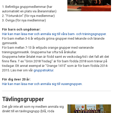
1. Befintliga gruppmedlemmar (har
automatiskt en plats via återanmälan)
2. "Förturskön" (för nya medlemmar)
3. Övriga (för nya medlemmar)
För barn och ungdomar:
Här kan man läsa mer och anmäla sig till våra barn- och träningsgrupper
.
För barn mellan 3-6 år erbjuds gröna grupper med lekande och lärande
gymnastik.
För barn mellan 7-13 år erbjuds orange grupper med varierande
träningsgymnastik. Grupperna har ofta två årskullar.
Grupperna heter årtalet man är född samt ev veckodag/tid i det fall att det
finns flera. T ex "Grön 2018 Tisdag" är för barn födda 2018 som tränar på
tisdagar. Ett annat exempel är "Orange 1415" som är för barn födda 2014-
2015. Läs mer om vår
gruppstruktur
.
För dig över 20 år:
Här kan man läsa mer och anmäla sig till vuxengruppen
.
Tävlingsgrupper
Det går inte att som ny medlem anmäla sig
direkt till en tävlingsgrupp (blå, röda