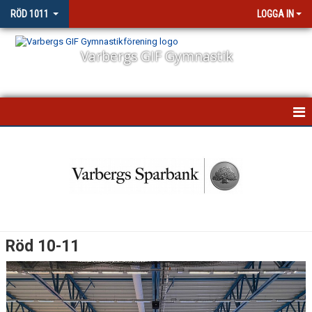
RÖD 1011
LOGGA IN
Varbergs GIF Gymnastik
HEM
NYHETER
KALENDER
BILDER OCH FILMER
Röd 10-11
UPPVISNING OCH TÄVLING
DOKUMENT