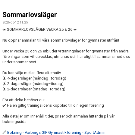
Sommarlovsläger
2026-06-12 11:25
☀️ SOMMARLOVSLÄGER VECKA 25 & 26 ☀️
Nu öppnar anmälan till våra sommarlovsläger för gymnaster utifrån!
Under vecka 25 och 26 erbjuder vi träningsläger för gymnaster från andra
föreningar som vill utvecklas, utmanas och ha roligt tillsammans med oss
under sommarlovet.
Du kan välja mellan flera alternativ:
🤸 4-dagarsläger (måndag–torsdag)
🤸 2-dagarsläger (måndag–tisdag)
🤸 2-dagarsläger (onsdag–torsdag)
För att delta behöver du:
✔️ Ha en giltig träningslicens kopplad till din egen förening
Alla detaljer om innehåll, tider, priser och anmälan hittar du på vår
bokningssida:
🔗
Bokning - Varbergs GIF Gymnastikförening - SportAdmin