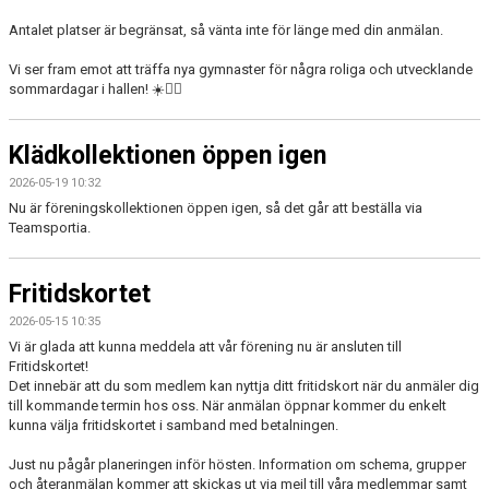
Antalet platser är begränsat, så vänta inte för länge med din anmälan.
Vi ser fram emot att träffa nya gymnaster för några roliga och utvecklande
sommardagar i hallen! ☀️🤸‍♀️
Klädkollektionen öppen igen
2026-05-19 10:32
Nu är föreningskollektionen öppen igen, så det går att beställa via
Teamsportia.
Fritidskortet
2026-05-15 10:35
Vi är glada att kunna meddela att vår förening nu är ansluten till
Fritidskortet!
Det innebär att du som medlem kan nyttja ditt fritidskort när du anmäler dig
till kommande termin hos oss. När anmälan öppnar kommer du enkelt
kunna välja fritidskortet i samband med betalningen.
Just nu pågår planeringen inför hösten. Information om schema, grupper
och återanmälan kommer att skickas ut via mejl till våra medlemmar samt