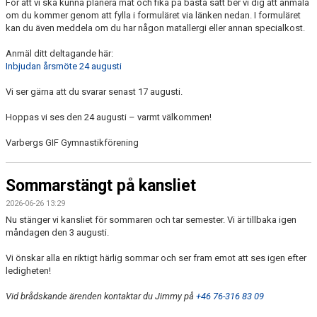
För att vi ska kunna planera mat och fika på bästa sätt ber vi dig att anmäla
om du kommer genom att fylla i formuläret via länken nedan. I formuläret
kan du även meddela om du har någon matallergi eller annan specialkost.
Anmäl ditt deltagande här:
Inbjudan årsmöte 24 augusti
Vi ser gärna att du svarar senast 17 augusti.
Hoppas vi ses den 24 augusti – varmt välkommen!
Varbergs GIF Gymnastikförening
Sommarstängt på kansliet
2026-06-26 13:29
Nu stänger vi kansliet för sommaren och tar semester. Vi är tillbaka igen
måndagen den 3 augusti.
Vi önskar alla en riktigt härlig sommar och ser fram emot att ses igen efter
ledigheten!
Vid brådskande ärenden kontaktar du Jimmy på
+46 76-316 83 09