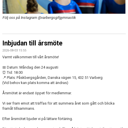
SPONSRING
FÖRENINGSKLÄDER
Följ oss på Instagram @varbergsgifgymnastik
DOKUMENT
KONTAKTA OSS
Inbjudan till årsmöte
2026-08-03 15:55
Varmt välkommen till vårt årsmöte!
📅 Datum: Måndag den 24 augusti
⏰ Tid: 18.00
📍 Plats: Påskbergsgården, Danska vägen 15, 432 51 Varberg
(Vid behov kan plats komma att ändras)
Årsmötet är endast öppet för medlemmar.
Vi ser fram emot att träffas för att summera året som gått och blicka
framåt tillsammans.
Efter årsmötet bjuder vi på lättare förtäring.