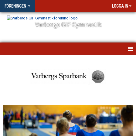
FÖRENINGEN
LOGGA IN
Varbergs GIF Gymnastik
STARTSIDA
NYHETER
VÅR VERKSAMHET
STYRELSEN
FÖRSÄKRING
FÖRÄLDRAENGAGEMANG