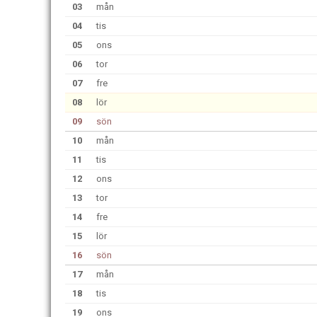
03
mån
04
tis
05
ons
06
tor
07
fre
08
lör
09
sön
10
mån
11
tis
12
ons
13
tor
14
fre
15
lör
16
sön
17
mån
18
tis
19
ons