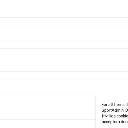
För att hemsid
SportAdmin. De
frivilliga cooki
acceptera des