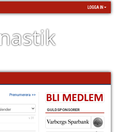
LOGGA IN
nastik
Prenumerera >>
GULDSPONSORER
v.31