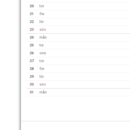
20
tor
21
fre
22
lör
23
sön
24
mån
25
tis
26
ons
27
tor
28
fre
29
lör
30
sön
31
mån