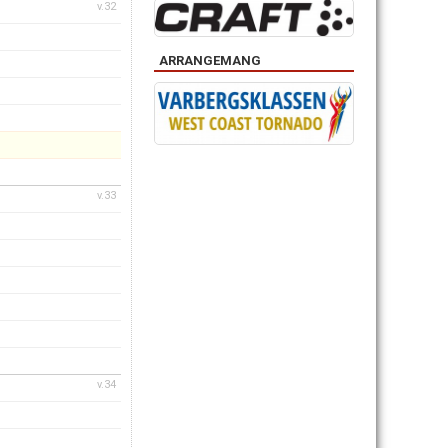
v.32
ARRANGEMANG
v.33
v.34