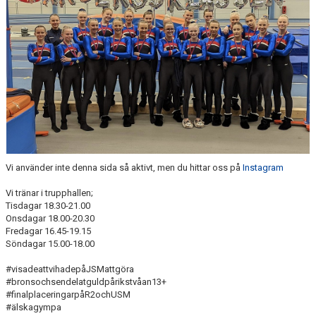
Vi använder inte denna sida så aktivt, men du hittar oss på
Instagram
Vi tränar i trupphallen;
Tisdagar 18.30-21.00
Onsdagar 18.00-20.30
Fredagar 16.45-19.15
Söndagar 15.00-18.00
#visadeattvihadepåJSMattgöra
#bronsochsendelatguldpårikstvåan13+
#finalplaceringarpåR2ochUSM
#älskagympa