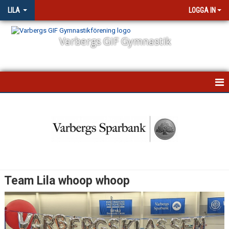
LILA
LOGGA IN
Varbergs GIF Gymnastik
HEM
KALENDER
BILDGALLERI
UPPVISNINGAR
Team Lila whoop whoop
TÄVLINGAR (AKTUELLA)
TÄVLINGAR (GENOMFÖRDA)