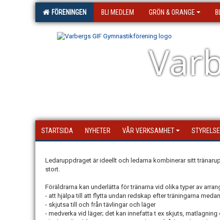
FÖRENINGEN
BLI MEDLEM
GRÖN & ORANGE
B
Varb
STARTSIDA
NYHETER
VÅR VERKSAMHET
STYRELS
Ledaruppdraget är ideellt och ledarna kombinerar sitt tränar
stort.
Föräldrarna kan underlätta för tränarna vid olika typer av arr
- att hjälpa till att flytta undan redskap efter träningarna medan
- skjutsa till och från tävlingar och läger
- medverka vid läger; det kan innefatta t ex skjuts, matlagning