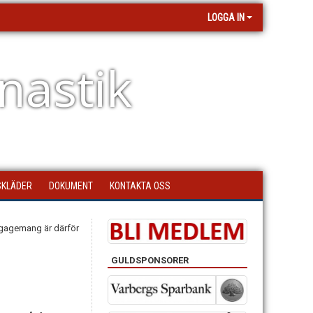
LOGGA IN
nastik
SKLÄDER
DOKUMENT
KONTAKTA OSS
engagemang är därför
GULDSPONSORER