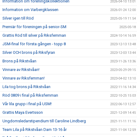
Information om föreningskollektionen
2026-04-10 13:01
Information om Varbergklassen
2026-01-24 12:00
Silver igen till Röd
2025-05-19 11:54
Premiär för föreningen på senior-SM
2025-05-18
Grattis Röd till silver på Riksfemman
2024-10-14 16:59
JSM-final för första gången - topp 8
2023-12-13 13:48
Silver OCH brons på Riksfyran
2023-12-03 13:44
Brons på Rikstvåan
2023-11-26 13:36
Vinnare av Rikstvåan!
2023-05-29 09:15
Vinnare av Riksfemman!
2023-04-02 13:10
Lila tog brons på Rikstvåan
2022-11-16 14:34
Röd 0809 i final på Riksfemman
2022-10-25 15:03
Vår lila grupp i final på USM!
2022-06-13 12:57
Grattis Maya Evertsson
2021-12-09 14:45
Ungdomsledarstipendium till Caroline Lindberg
2021-11-11 11:16
Team Lila på Rikstvåan Dam 13-16 år
2021-11-04 12:59