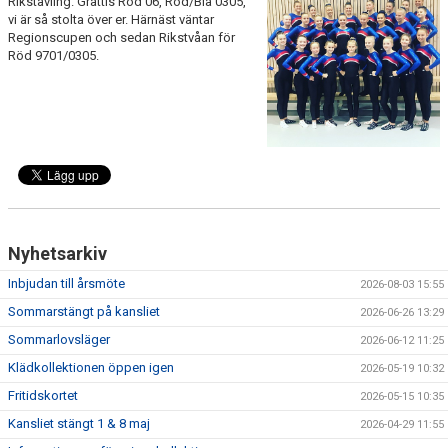
Rikstävling. Grattis Röd 06, Röd/Blå 0305,
SPONSRING
vi är så stolta över er. Härnäst väntar
Regionscupen och sedan Rikstvåan för
Röd 9701/0305.
FÖRENINGSKLÄDER
DOKUMENT
KONTAKTA OSS
Nyhetsarkiv
Inbjudan till årsmöte
2026-08-03 15:55
Sommarstängt på kansliet
2026-06-26 13:29
Sommarlovsläger
2026-06-12 11:25
Klädkollektionen öppen igen
2026-05-19 10:32
Fritidskortet
2026-05-15 10:35
Kansliet stängt 1 & 8 maj
2026-04-29 11:55