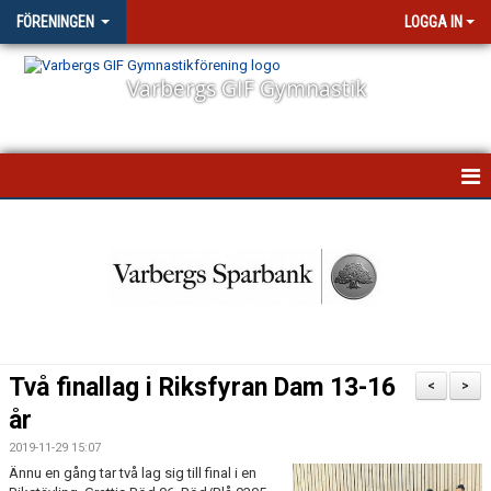
FÖRENINGEN
LOGGA IN
Varbergs GIF Gymnastik
STARTSIDA
NYHETER
VÅR VERKSAMHET
STYRELSEN
Två finallag i Riksfyran Dam 13-16
<
>
FÖRSÄKRING
år
2019-11-29 15:07
FÖRÄLDRAENGAGEMANG
Ännu en gång tar två lag sig till final i en