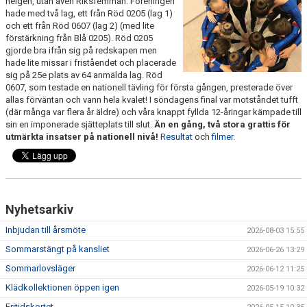
helgen, utan även Riksfemman. Föreningen
SPONSRING
hade med två lag, ett från Röd 0205 (lag 1)
och ett från Röd 0607 (lag 2) (med lite
förstärkning från Blå 0205). Röd 0205
FÖRENINGSKLÄDER
gjorde bra ifrån sig på redskapen men
hade lite missar i friståendet och placerade
DOKUMENT
sig på 25e plats av 64 anmälda lag. Röd
0607, som testade en nationell tävling för första gången, presterade över
KONTAKTA OSS
allas förväntan och vann hela kvalet! I söndagens final var motståndet tufft
(där många var flera år äldre) och våra knappt fyllda 12-åringar kämpade till
sin en imponerade sjätteplats till slut.
Än en gång, två stora grattis för
utmärkta insatser på nationell nivå!
Resultat
och
filmer.
Nyhetsarkiv
Inbjudan till årsmöte
2026-08-03 15:55
Sommarstängt på kansliet
2026-06-26 13:29
Sommarlovsläger
2026-06-12 11:25
Klädkollektionen öppen igen
2026-05-19 10:32
Fritidskortet