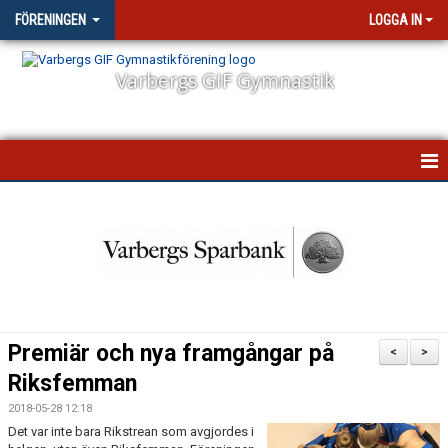
FÖRENINGEN
LOGGA IN
Varbergs GIF Gymnastik
STARTSIDA
NYHETER
VÅR VERKSAMHET
STYRELSEN
Premiär och nya framgångar på
<
>
FÖRSÄKRING
Riksfemman
2018-05-28 12:18
FÖRÄLDRAENGAGEMANG
Det var inte bara Rikstrean som avgjordes i