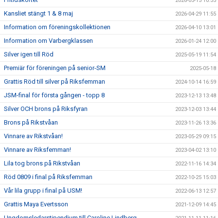
2026-05-15 10:35
Kansliet stängt 1 & 8 maj
2026-04-29 11:55
Information om föreningskollektionen
2026-04-10 13:01
Information om Varbergklassen
2026-01-24 12:00
Silver igen till Röd
2025-05-19 11:54
Premiär för föreningen på senior-SM
2025-05-18
Grattis Röd till silver på Riksfemman
2024-10-14 16:59
JSM-final för första gången - topp 8
2023-12-13 13:48
Silver OCH brons på Riksfyran
2023-12-03 13:44
Brons på Rikstvåan
2023-11-26 13:36
Vinnare av Rikstvåan!
2023-05-29 09:15
Vinnare av Riksfemman!
2023-04-02 13:10
Lila tog brons på Rikstvåan
2022-11-16 14:34
Röd 0809 i final på Riksfemman
2022-10-25 15:03
Vår lila grupp i final på USM!
2022-06-13 12:57
Grattis Maya Evertsson
2021-12-09 14:45
Ungdomsledarstipendium till Caroline Lindberg