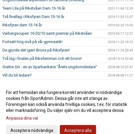
2021-11-11 11:16
Team Lila på Rikstvåan Dam 13-16 år
2021-11-04 12:59
Två finallag i Riksfyran Dam 13-16 år
2019-11-29 15:07
Riksfyran dam 13-16 år
2019-05-20 19:50
Varbergscupen 19-20/10 samt premiär på Rikstvåan
2019-05-17 12:27
Fortsatt hög nivå på vår gymnastik!
2018-11-25 18:52
De gjorde det igen! Brons på Riksfyran!
2018-11-18 20:49
Två lag i finalen på Riksfemman och ett brons!
2018-10-14 20:46
Grattis Siri - en av Sparbankens "Årets ungdomsledare"
2018-08-10 07:47
Vill du bli ledare?
2018-08-08 17:27
Premiär och nya framgångar på Riksfemman
2018-05-28 12:18
Guld på Rikstrean!!!
För att hemsidan ska fungera korrekt använder vi nödvändiga
2018-05-26 22:20
cookies från SportAdmin. Dessa går inte att stänga av.
Föreningens första medalj på nationellt mästerskap
2018-04-24 08:10
Föreningen kan också använda frivilliga cookies, t.ex. för statistik
eller marknadsföring. Du väljer själv om du vill acceptera dessa.
Anpassa dina val
Cookie-inställningar
Gå till Webbversion
Acceptera nödvändiga
Acceptera alla