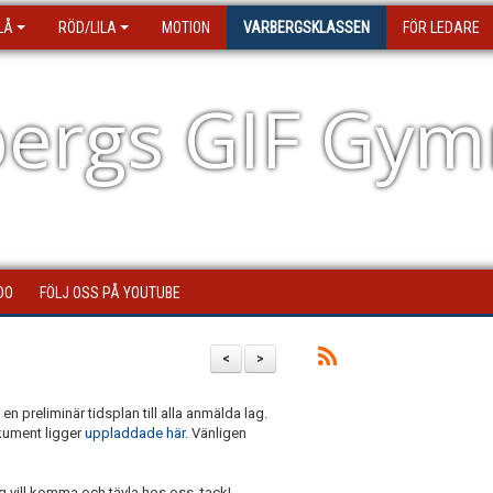
LÅ
RÖD/LILA
MOTION
VARBERGSKLASSEN
FÖR LEDARE
ergs GIF Gym
DO
FÖLJ OSS PÅ YOUTUBE
<
>
en preliminär tidsplan till alla anmälda lag.
okument ligger
uppladdade här
. Vänligen
g vill komma och tävla hos oss, tack!