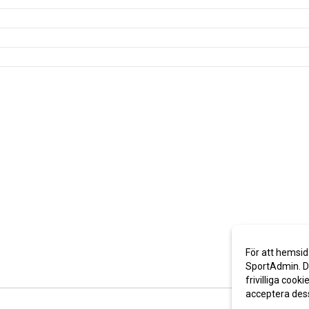
För att hemsid
SportAdmin. De
frivilliga cooki
acceptera des