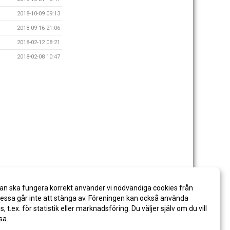
2018-10-09 09:13
2018-09-16 21:06
2018-02-12 08:21
2018-02-08 10:47
an ska fungera korrekt använder vi nödvändiga cookies från
ssa går inte att stänga av. Föreningen kan också använda
es, t.ex. för statistik eller marknadsföring. Du väljer själv om du vill
sa.