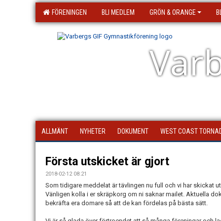
FÖRENINGEN
BLI MEDLEM
GRÖN & ORANGE
B
Varb
ALLMÄNT
NYHETER
DOKUMENT
WEST COAST TORNA
Första utskicket är gjort
2018-02-12 08:21
Som tidigare meddelat är tävlingen nu full och vi har skickat ut 
Vänligen kolla i er skräpkorg om ni saknar mailet. Aktuella d
bekräfta era domare så att de kan fördelas på bästa sätt.
Vi är så glada över förtroendet att så många föreningar och la