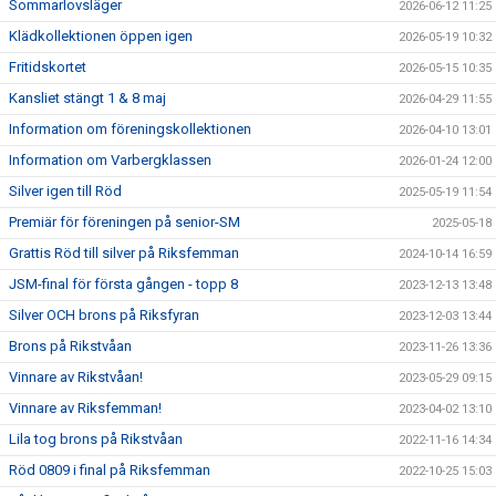
Sommarlovsläger
2026-06-12 11:25
SPONSRING
Klädkollektionen öppen igen
2026-05-19 10:32
FÖRENINGSKLÄDER
Fritidskortet
2026-05-15 10:35
Kansliet stängt 1 & 8 maj
2026-04-29 11:55
DOKUMENT
Information om föreningskollektionen
2026-04-10 13:01
KONTAKTA OSS
Information om Varbergklassen
2026-01-24 12:00
Silver igen till Röd
2025-05-19 11:54
Premiär för föreningen på senior-SM
2025-05-18
Grattis Röd till silver på Riksfemman
2024-10-14 16:59
JSM-final för första gången - topp 8
2023-12-13 13:48
Silver OCH brons på Riksfyran
2023-12-03 13:44
Brons på Rikstvåan
2023-11-26 13:36
Vinnare av Rikstvåan!
2023-05-29 09:15
Vinnare av Riksfemman!
2023-04-02 13:10
Lila tog brons på Rikstvåan
2022-11-16 14:34
Röd 0809 i final på Riksfemman
2022-10-25 15:03