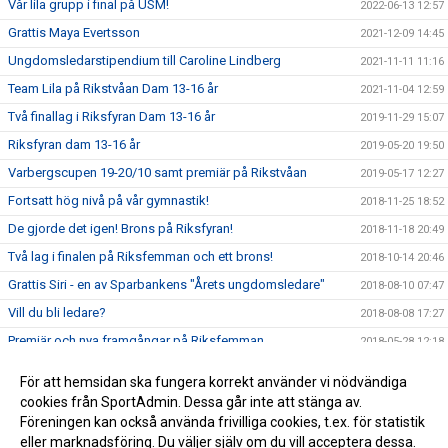
Vår lila grupp i final på USM!
2022-06-13 12:57
Grattis Maya Evertsson
2021-12-09 14:45
Ungdomsledarstipendium till Caroline Lindberg
2021-11-11 11:16
Team Lila på Rikstvåan Dam 13-16 år
2021-11-04 12:59
Två finallag i Riksfyran Dam 13-16 år
2019-11-29 15:07
Riksfyran dam 13-16 år
2019-05-20 19:50
Varbergscupen 19-20/10 samt premiär på Rikstvåan
2019-05-17 12:27
Fortsatt hög nivå på vår gymnastik!
2018-11-25 18:52
De gjorde det igen! Brons på Riksfyran!
2018-11-18 20:49
Två lag i finalen på Riksfemman och ett brons!
2018-10-14 20:46
Grattis Siri - en av Sparbankens "Årets ungdomsledare"
2018-08-10 07:47
Vill du bli ledare?
2018-08-08 17:27
Premiär och nya framgångar på Riksfemman
2018-05-28 12:18
Guld på Rikstrean!!!
2018-05-26 22:20
För att hemsidan ska fungera korrekt använder vi nödvändiga
Föreningens första medalj på nationellt mästerskap
2018-04-24 08:10
cookies från SportAdmin. Dessa går inte att stänga av.
Föreningen kan också använda frivilliga cookies, t.ex. för statistik
eller marknadsföring. Du väljer själv om du vill acceptera dessa.