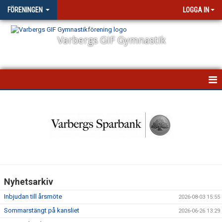
FÖRENINGEN
LOGGA IN
Varbergs GIF Gymnastik
STARTSIDA
NYHETER
VÅR VERKSAMHET
STYRELSEN
Nyhetsarkiv
FÖRSÄKRING
Inbjudan till årsmöte
2026-08-03 15:55
FÖRÄLDRAENGAGEMANG
Sommarstängt på kansliet
2026-06-26 13:29