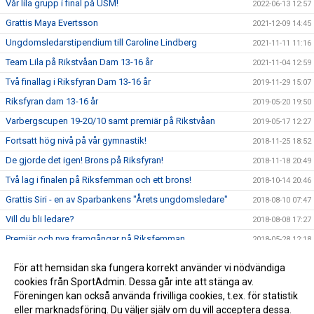
Vår lila grupp i final på USM!
2022-06-13 12:57
Grattis Maya Evertsson
2021-12-09 14:45
Ungdomsledarstipendium till Caroline Lindberg
2021-11-11 11:16
Team Lila på Rikstvåan Dam 13-16 år
2021-11-04 12:59
Två finallag i Riksfyran Dam 13-16 år
2019-11-29 15:07
Riksfyran dam 13-16 år
2019-05-20 19:50
Varbergscupen 19-20/10 samt premiär på Rikstvåan
2019-05-17 12:27
Fortsatt hög nivå på vår gymnastik!
2018-11-25 18:52
De gjorde det igen! Brons på Riksfyran!
2018-11-18 20:49
Två lag i finalen på Riksfemman och ett brons!
2018-10-14 20:46
Grattis Siri - en av Sparbankens "Årets ungdomsledare"
2018-08-10 07:47
Vill du bli ledare?
2018-08-08 17:27
Premiär och nya framgångar på Riksfemman
2018-05-28 12:18
Guld på Rikstrean!!!
2018-05-26 22:20
För att hemsidan ska fungera korrekt använder vi nödvändiga
Föreningens första medalj på nationellt mästerskap
2018-04-24 08:10
cookies från SportAdmin. Dessa går inte att stänga av.
Föreningen kan också använda frivilliga cookies, t.ex. för statistik
eller marknadsföring. Du väljer själv om du vill acceptera dessa.