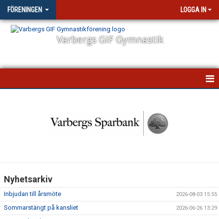
FÖRENINGEN
LOGGA IN
Varbergs GIF Gymnastik
STARTSIDA
NYHETER
VÅR VERKSAMHET
STYRELSEN
Nyhetsarkiv
FÖRSÄKRING
Inbjudan till årsmöte
2026-08-03 15:55
FÖRÄLDRAENGAGEMANG
Sommarstängt på kansliet
2026-06-26 13:29