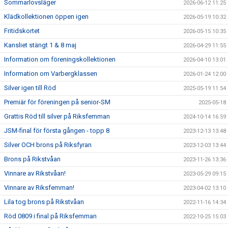
Sommarlovsläger
2026-06-12 11:25
SPONSRING
Klädkollektionen öppen igen
2026-05-19 10:32
FÖRENINGSKLÄDER
Fritidskortet
2026-05-15 10:35
Kansliet stängt 1 & 8 maj
2026-04-29 11:55
DOKUMENT
Information om föreningskollektionen
2026-04-10 13:01
KONTAKTA OSS
Information om Varbergklassen
2026-01-24 12:00
Silver igen till Röd
2025-05-19 11:54
Premiär för föreningen på senior-SM
2025-05-18
Grattis Röd till silver på Riksfemman
2024-10-14 16:59
JSM-final för första gången - topp 8
2023-12-13 13:48
Silver OCH brons på Riksfyran
2023-12-03 13:44
Brons på Rikstvåan
2023-11-26 13:36
Vinnare av Rikstvåan!
2023-05-29 09:15
Vinnare av Riksfemman!
2023-04-02 13:10
Lila tog brons på Rikstvåan
2022-11-16 14:34
Röd 0809 i final på Riksfemman
2022-10-25 15:03