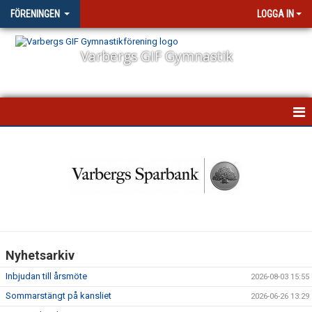
FÖRENINGEN
LOGGA IN
Varbergs GIF Gymnastik
STARTSIDA
NYHETER
VÅR VERKSAMHET
STYRELSEN
Nyhetsarkiv
FÖRSÄKRING
Inbjudan till årsmöte
2026-08-03 15:55
FÖRÄLDRAENGAGEMANG
Sommarstängt på kansliet
2026-06-26 13:29