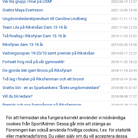
Vår lila grupp i final på USM!
2022-06-13 12:57
Grattis Maya Evertsson
2021-12-09 14:45
Ungdomsledarstipendium till Caroline Lindberg
2021-11-11 11:16
Team Lila på Rikstvåan Dam 13-16 år
2021-11-04 12:59
Två finallag i Riksfyran Dam 13-16 år
2019-11-29 15:07
Riksfyran dam 13-16 år
2019-05-20 19:50
Varbergscupen 19-20/10 samt premiär på Rikstvåan
2019-05-17 12:27
Fortsatt hög nivå på vår gymnastik!
2018-11-25 18:52
De gjorde det igen! Brons på Riksfyran!
2018-11-18 20:49
Två lag i finalen på Riksfemman och ett brons!
2018-10-14 20:46
Grattis Siri - en av Sparbankens "Årets ungdomsledare"
2018-08-10 07:47
Vill du bli ledare?
2018-08-08 17:27
Premiär och nya framgångar på Riksfemman
2018-05-28 12:18
Guld på Rikstrean!!!
2018-05-26 22:20
För att hemsidan ska fungera korrekt använder vi nödvändiga
Föreningens första medalj på nationellt mästerskap
2018-04-24 08:10
cookies från SportAdmin. Dessa går inte att stänga av.
Föreningen kan också använda frivilliga cookies, t.ex. för statistik
eller marknadsföring. Du väljer själv om du vill acceptera dessa.