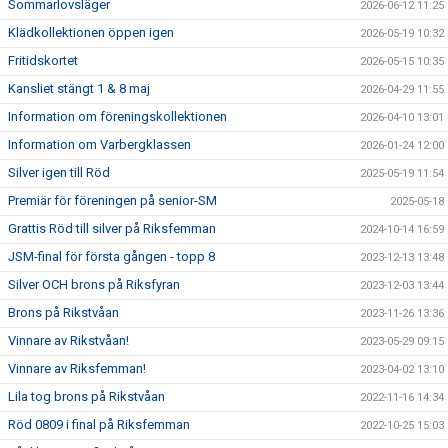
Sommarlovsläger
2026-06-12 11:25
SPONSRING
Klädkollektionen öppen igen
2026-05-19 10:32
FÖRENINGSKLÄDER
Fritidskortet
2026-05-15 10:35
Kansliet stängt 1 & 8 maj
2026-04-29 11:55
DOKUMENT
Information om föreningskollektionen
2026-04-10 13:01
KONTAKTA OSS
Information om Varbergklassen
2026-01-24 12:00
Silver igen till Röd
2025-05-19 11:54
Premiär för föreningen på senior-SM
2025-05-18
Grattis Röd till silver på Riksfemman
2024-10-14 16:59
JSM-final för första gången - topp 8
2023-12-13 13:48
Silver OCH brons på Riksfyran
2023-12-03 13:44
Brons på Rikstvåan
2023-11-26 13:36
Vinnare av Rikstvåan!
2023-05-29 09:15
Vinnare av Riksfemman!
2023-04-02 13:10
Lila tog brons på Rikstvåan
2022-11-16 14:34
Röd 0809 i final på Riksfemman
2022-10-25 15:03